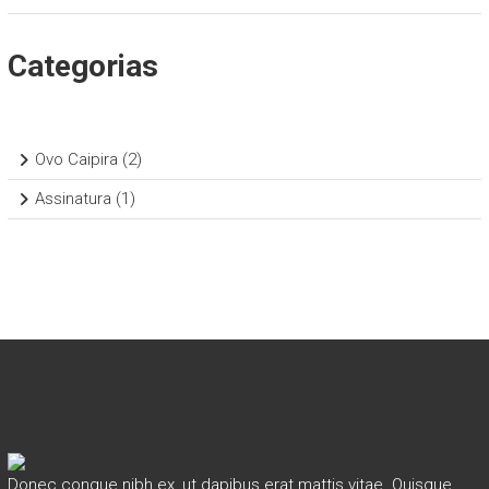
Categorias
2
Ovo Caipira
2
produtos
1
Assinatura
1
produto
Donec congue nibh ex, ut dapibus erat mattis vitae. Quisque